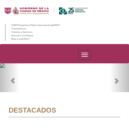
CDMX/Organismo Público Descentralizado/PAOT
Transparencia
Trámites y Servicios
Atención Ciudadana
Web e-mail PAOT
PAOT
Previous
Nex
DESTACADOS