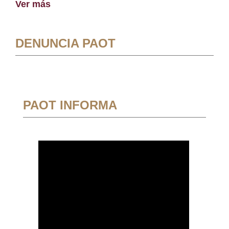
Ver más
DENUNCIA PAOT
PAOT INFORMA