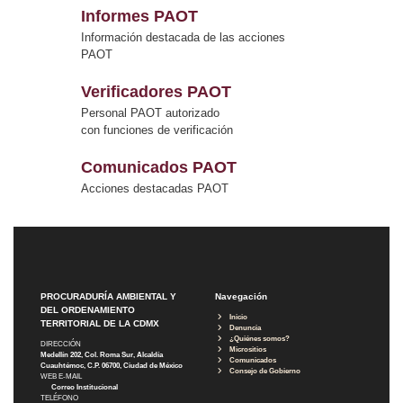
Informes PAOT
Información destacada de las acciones
PAOT
Verificadores PAOT
Personal PAOT autorizado
con funciones de verificación
Comunicados PAOT
Acciones destacadas PAOT
PROCURADURÍA AMBIENTAL Y
Navegación
DEL ORDENAMIENTO
Inicio
TERRITORIAL DE LA CDMX
Denuncia
¿Quiénes somos?
DIRECCIÓN
Micrositios
Medellín 202, Col. Roma Sur, Alcaldía
Comunicados
Cuauhtémoc, C.P. 06700, Ciudad de México
Consejo de Gobierno
WEB E-MAIL
Correo Institucional
TELÉFONO