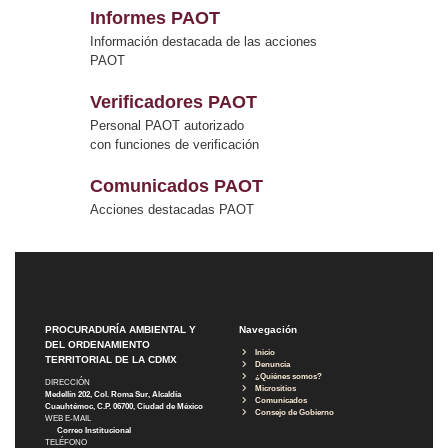
Informes PAOT
Información destacada de las acciones
PAOT
Verificadores PAOT
Personal PAOT autorizado
con funciones de verificación
Comunicados PAOT
Acciones destacadas PAOT
PROCURADURÍA AMBIENTAL Y
Navegación
DEL ORDENAMIENTO
Inicio
TERRITORIAL DE LA CDMX
Denuncia
¿Quiénes somos?
DIRECCIÓN
Micrositios
Medellín 202, Col. Roma Sur, Alcaldía
Comunicados
Cuauhtémoc, C.P. 06700, Ciudad de México
Consejo de Gobierno
WEB E-MAIL
Correo Institucional
TELÉFONO