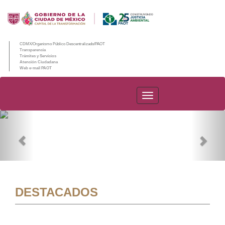
CDMX/Organismo Público Descentralizado/PAOT
Transparencia
Trámites y Servicios
Atención Ciudadana
Web e-mail PAOT
PAOT
Previous
Nex
DESTACADOS