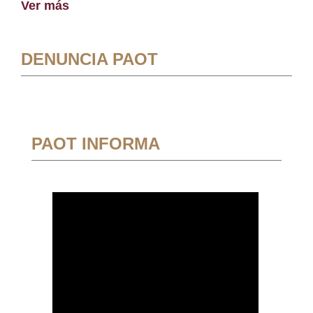
Ver más
DENUNCIA PAOT
PAOT INFORMA