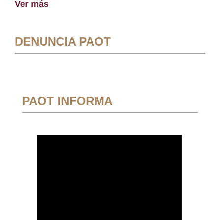
Ver más
DENUNCIA PAOT
PAOT INFORMA