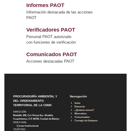
Informes PAOT
Información destacada de las acciones
PAOT
Verificadores PAOT
Personal PAOT autorizado
con funciones de verificación
Comunicados PAOT
Acciones destacadas PAOT
PROCURADURÍA AMBIENTAL Y
Navegación
DEL ORDENAMIENTO
Inicio
TERRITORIAL DE LA CDMX
Denuncia
¿Quiénes somos?
DIRECCIÓN
Micrositios
Medellín 202, Col. Roma Sur, Alcaldía
Comunicados
Cuauhtémoc, C.P. 06700, Ciudad de México
Consejo de Gobierno
WEB E-MAIL
Correo Institucional
TELÉFONO