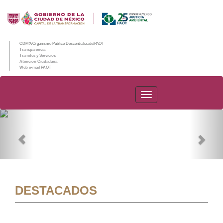
CDMX/Organismo Público Descentralizado/PAOT
Transparencia
Trámites y Servicios
Atención Ciudadana
Web e-mail PAOT
PAOT
Previous
Nex
DESTACADOS