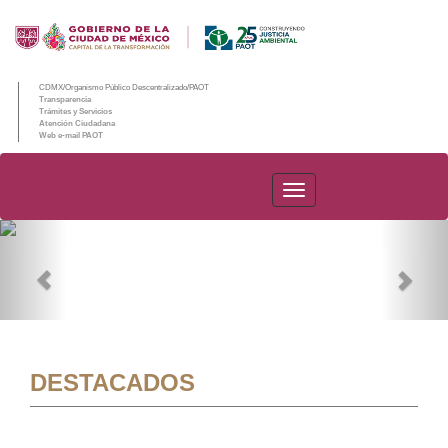
CDMX/Organismo Público Descentralizado/PAOT
Transparencia
Trámites y Servicios
Atención Ciudadana
Web e-mail PAOT
PAOT
Previous
Nex
DESTACADOS