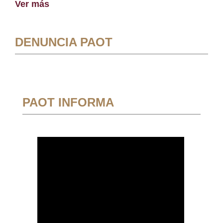
Ver más
DENUNCIA PAOT
PAOT INFORMA