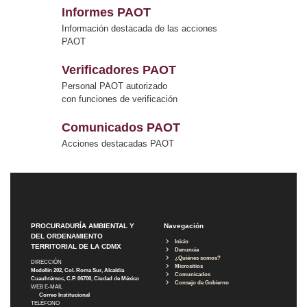
Informes PAOT
Información destacada de las acciones
PAOT
Verificadores PAOT
Personal PAOT autorizado
con funciones de verificación
Comunicados PAOT
Acciones destacadas PAOT
PROCURADURÍA AMBIENTAL Y
Navegación
DEL ORDENAMIENTO
Inicio
TERRITORIAL DE LA CDMX
Denuncia
¿Quiénes somos?
DIRECCIÓN
Micrositios
Medellín 202, Col. Roma Sur, Alcaldía
Comunicados
Cuauhtémoc, C.P. 06700, Ciudad de México
Consejo de Gobierno
WEB E-MAIL
Correo Institucional
TELÉFONO