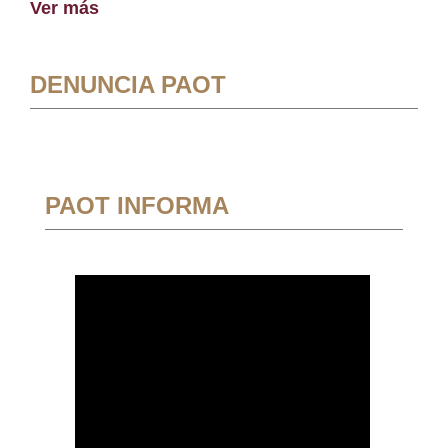
Ver más
DENUNCIA PAOT
PAOT INFORMA