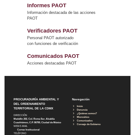
Informes PAOT
Información destacada de las acciones
PAOT
Verificadores PAOT
Personal PAOT autorizado
con funciones de verificación
Comunicados PAOT
Acciones destacadas PAOT
PROCURADURÍA AMBIENTAL Y
Navegación
DEL ORDENAMIENTO
Inicio
TERRITORIAL DE LA CDMX
Denuncia
¿Quiénes somos?
DIRECCIÓN
Micrositios
Medellín 202, Col. Roma Sur, Alcaldía
Comunicados
Cuauhtémoc, C.P. 06700, Ciudad de México
Consejo de Gobierno
WEB E-MAIL
Correo Institucional
TELÉFONO