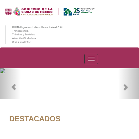
CDMX/Organismo Público Descentralizado/PAOT
Transparencia
Trámites y Servicios
Atención Ciudadana
Web e-mail PAOT
PAOT
Previous
Nex
DESTACADOS