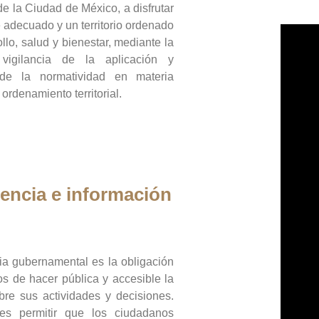
de la Ciudad de México, a disfrutar
 adecuado y un territorio ordenado
llo, salud y bienestar, mediante la
vigilancia de la aplicación y
 de la normatividad en materia
 ordenamiento territorial.
encia e información
ia gubernamental es la obligación
os de hacer pública y accesible la
bre sus actividades y decisiones.
es permitir que los ciudadanos