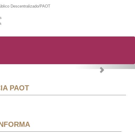
lico Descentralizado/PAOT
s
a
Next
IA PAOT
INFORMA