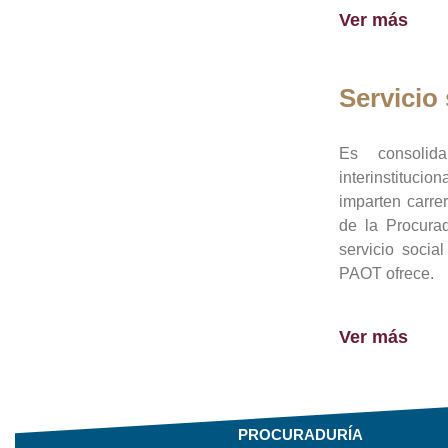
Ver más
Servicio 
Es consolid
interinstituci
imparten carre
de la Procura
servicio socia
PAOT ofrece.
Ver más
PROCURADURÍA