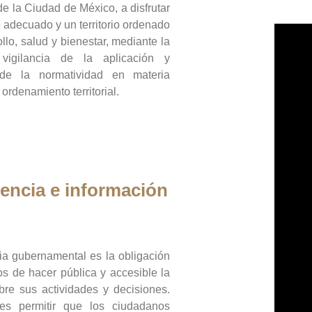
de la Ciudad de México, a disfrutar
 adecuado y un territorio ordenado
llo, salud y bienestar, mediante la
vigilancia de la aplicación y
 de la normatividad en materia
 ordenamiento territorial.
encia e información
ia gubernamental es la obligación
os de hacer pública y accesible la
bre sus actividades y decisiones.
es permitir que los ciudadanos