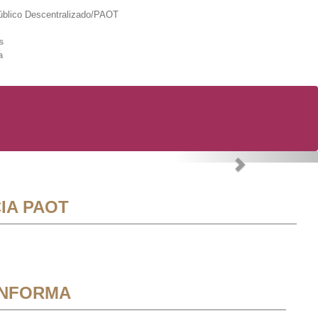
lico Descentralizado/PAOT
s
a
Next
IA PAOT
INFORMA