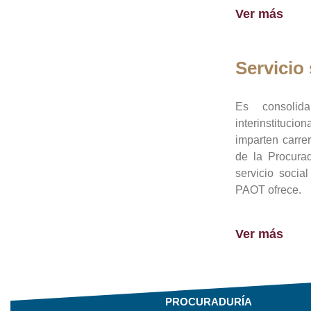
Ver más
Servicio 
Es consolid
interinstituci
imparten carre
de la Procura
servicio socia
PAOT ofrece.
Ver más
PROCURADURÍA