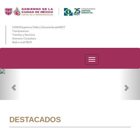
CDMX/Organismo Público Descentralizado/PAOT
Transparencia
Trámites y Servicios
Atención Ciudadana
Web e-mail PAOT
PAOT
Previous
Nex
DESTACADOS