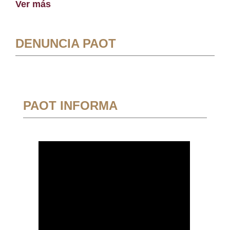
Ver más
DENUNCIA PAOT
PAOT INFORMA