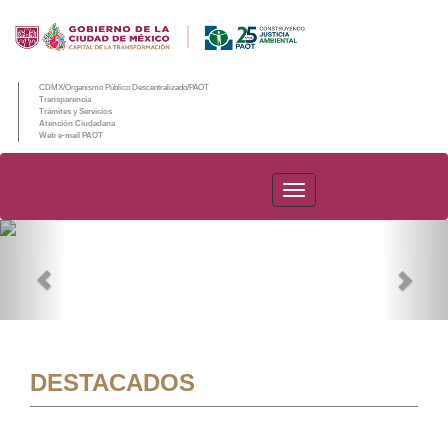
CDMX/Organismo Público Descentralizado/PAOT
Transparencia
Trámites y Servicios
Atención Ciudadana
Web e-mail PAOT
PAOT
Previous
Nex
DESTACADOS