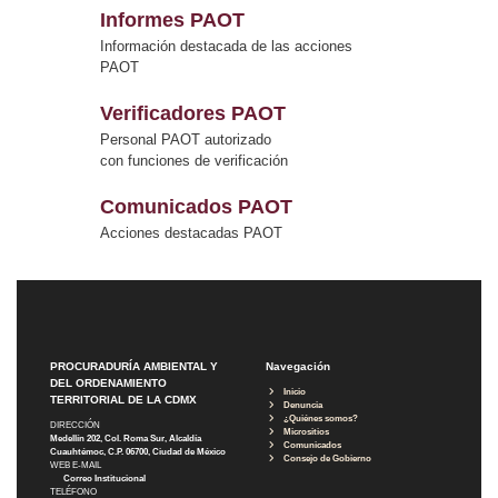
Informes PAOT
Información destacada de las acciones
PAOT
Verificadores PAOT
Personal PAOT autorizado
con funciones de verificación
Comunicados PAOT
Acciones destacadas PAOT
PROCURADURÍA AMBIENTAL Y
Navegación
DEL ORDENAMIENTO
Inicio
TERRITORIAL DE LA CDMX
Denuncia
¿Quiénes somos?
DIRECCIÓN
Micrositios
Medellín 202, Col. Roma Sur, Alcaldía
Comunicados
Cuauhtémoc, C.P. 06700, Ciudad de México
Consejo de Gobierno
WEB E-MAIL
Correo Institucional
TELÉFONO