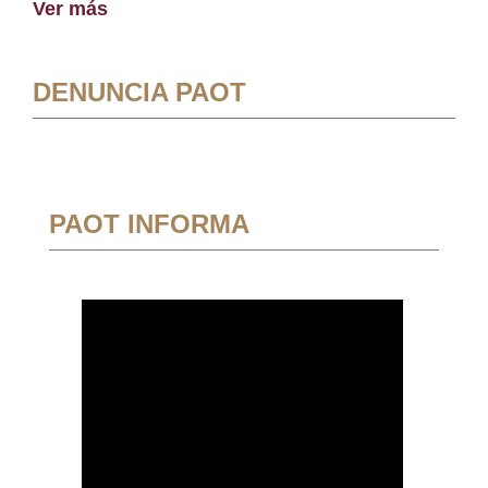
Ver más
DENUNCIA PAOT
PAOT INFORMA