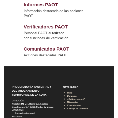
Informes PAOT
Información destacada de las acciones
PAOT
Verificadores PAOT
Personal PAOT autorizado
con funciones de verificación
Comunicados PAOT
Acciones destacadas PAOT
PROCURADURÍA AMBIENTAL Y
Navegación
DEL ORDENAMIENTO
Inicio
TERRITORIAL DE LA CDMX
Denuncia
¿Quiénes somos?
DIRECCIÓN
Micrositios
Medellín 202, Col. Roma Sur, Alcaldía
Comunicados
Cuauhtémoc, C.P. 06700, Ciudad de México
Consejo de Gobierno
WEB E-MAIL
Correo Institucional
TELÉFONO