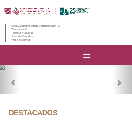
CDMX/Organismo Público Descentralizado/PAOT
Transparencia
Trámites y Servicios
Atención Ciudadana
Web e-mail PAOT
PAOT
Previous
Nex
DESTACADOS