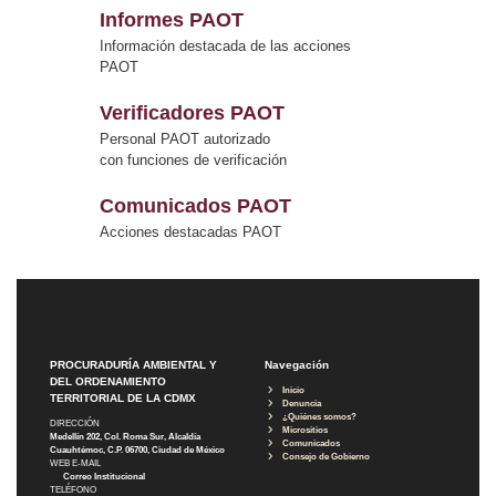
Informes PAOT
Información destacada de las acciones
PAOT
Verificadores PAOT
Personal PAOT autorizado
con funciones de verificación
Comunicados PAOT
Acciones destacadas PAOT
PROCURADURÍA AMBIENTAL Y
Navegación
DEL ORDENAMIENTO
Inicio
TERRITORIAL DE LA CDMX
Denuncia
¿Quiénes somos?
DIRECCIÓN
Micrositios
Medellín 202, Col. Roma Sur, Alcaldía
Comunicados
Cuauhtémoc, C.P. 06700, Ciudad de México
Consejo de Gobierno
WEB E-MAIL
Correo Institucional
TELÉFONO