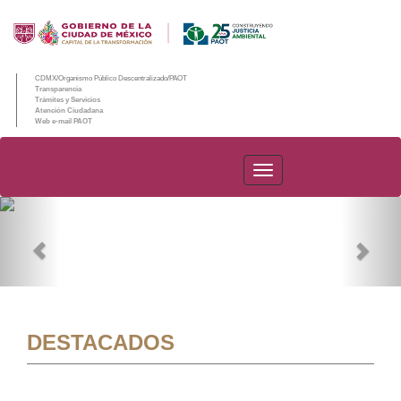
CDMX/Organismo Público Descentralizado/PAOT
Transparencia
Trámites y Servicios
Atención Ciudadana
Web e-mail PAOT
PAOT
Previous
Nex
DESTACADOS