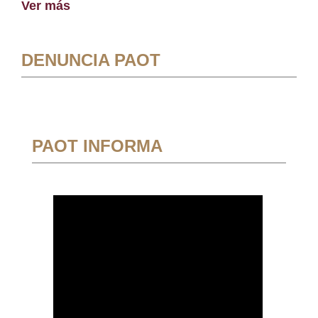
Ver más
DENUNCIA PAOT
PAOT INFORMA