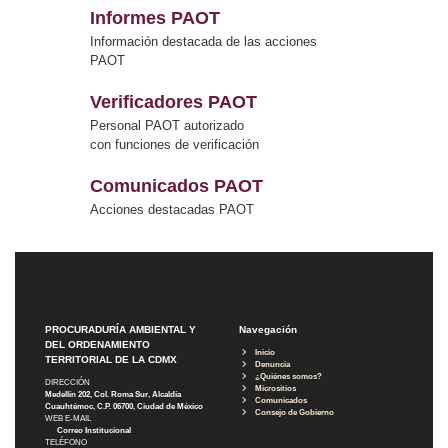
Informes PAOT
Información destacada de las acciones
PAOT
Verificadores PAOT
Personal PAOT autorizado
con funciones de verificación
Comunicados PAOT
Acciones destacadas PAOT
PROCURADURÍA AMBIENTAL Y
Navegación
DEL ORDENAMIENTO
Inicio
TERRITORIAL DE LA CDMX
Denuncia
¿Quiénes somos?
DIRECCIÓN
Micrositios
Medellín 202, Col. Roma Sur, Alcaldía
Comunicados
Cuauhtémoc, C.P. 06700, Ciudad de México
Consejo de Gobierno
WEB E-MAIL
Correo Institucional
TELÉFONO