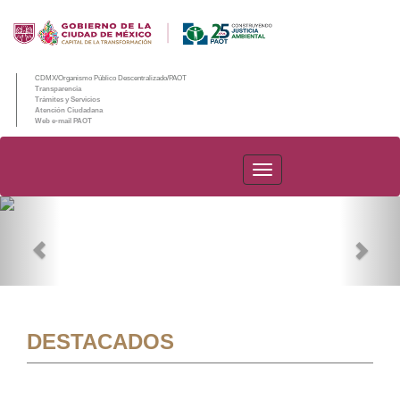
CDMX/Organismo Público Descentralizado/PAOT
Transparencia
Trámites y Servicios
Atención Ciudadana
Web e-mail PAOT
PAOT
Previous
Nex
DESTACADOS