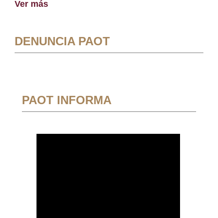
Ver más
DENUNCIA PAOT
PAOT INFORMA