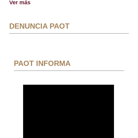
Ver más
DENUNCIA PAOT
PAOT INFORMA