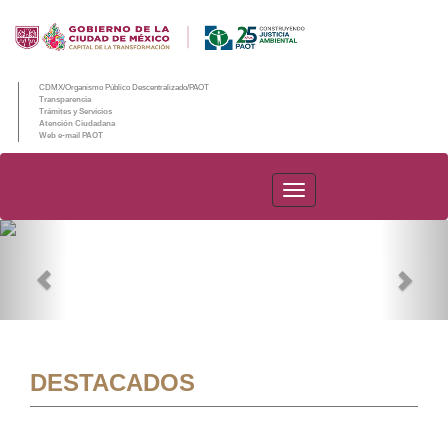
CDMX/Organismo Público Descentralizado/PAOT
Transparencia
Trámites y Servicios
Atención Ciudadana
Web e-mail PAOT
PAOT
Previous
Nex
DESTACADOS