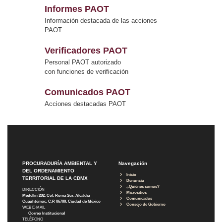
Informes PAOT
Información destacada de las acciones
PAOT
Verificadores PAOT
Personal PAOT autorizado
con funciones de verificación
Comunicados PAOT
Acciones destacadas PAOT
PROCURADURÍA AMBIENTAL Y
Navegación
DEL ORDENAMIENTO
Inicio
TERRITORIAL DE LA CDMX
Denuncia
¿Quiénes somos?
DIRECCIÓN
Micrositios
Medellín 202, Col. Roma Sur, Alcaldía
Comunicados
Cuauhtémoc, C.P. 06700, Ciudad de México
Consejo de Gobierno
WEB E-MAIL
Correo Institucional
TELÉFONO