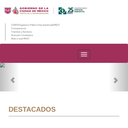
CDMX/Organismo Público Descentralizado/PAOT
Transparencia
Trámites y Servicios
Atención Ciudadana
Web e-mail PAOT
PAOT
Previous
Nex
DESTACADOS