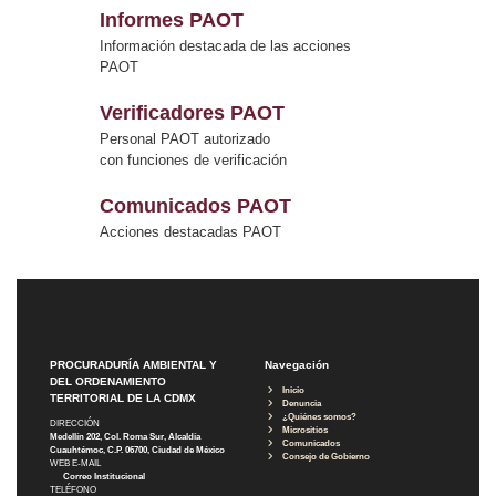
Informes PAOT
Información destacada de las acciones
PAOT
Verificadores PAOT
Personal PAOT autorizado
con funciones de verificación
Comunicados PAOT
Acciones destacadas PAOT
PROCURADURÍA AMBIENTAL Y
Navegación
DEL ORDENAMIENTO
Inicio
TERRITORIAL DE LA CDMX
Denuncia
¿Quiénes somos?
DIRECCIÓN
Micrositios
Medellín 202, Col. Roma Sur, Alcaldía
Comunicados
Cuauhtémoc, C.P. 06700, Ciudad de México
Consejo de Gobierno
WEB E-MAIL
Correo Institucional
TELÉFONO