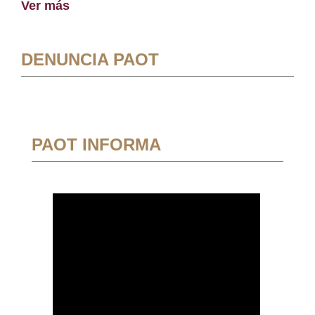
Ver más
DENUNCIA PAOT
PAOT INFORMA