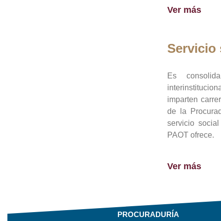
Ver más
Servicio 
Es consolid
interinstituci
imparten carre
de la Procura
servicio socia
PAOT ofrece.
Ver más
PROCURADURÍA