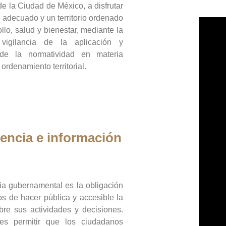
de la Ciudad de México, a disfrutar
 adecuado y un territorio ordenado
llo, salud y bienestar, mediante la
vigilancia de la aplicación y
 de la normatividad en materia
 ordenamiento territorial.
encia e información
ia gubernamental es la obligación
os de hacer pública y accesible la
bre sus actividades y decisiones.
es permitir que los ciudadanos