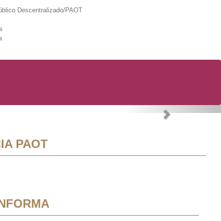
lico Descentralizado/PAOT
s
a
Next
IA PAOT
INFORMA