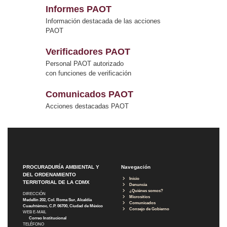
Informes PAOT
Información destacada de las acciones
PAOT
Verificadores PAOT
Personal PAOT autorizado
con funciones de verificación
Comunicados PAOT
Acciones destacadas PAOT
PROCURADURÍA AMBIENTAL Y
Navegación
DEL ORDENAMIENTO
Inicio
TERRITORIAL DE LA CDMX
Denuncia
¿Quiénes somos?
DIRECCIÓN
Micrositios
Medellín 202, Col. Roma Sur, Alcaldía
Comunicados
Cuauhtémoc, C.P. 06700, Ciudad de México
Consejo de Gobierno
WEB E-MAIL
Correo Institucional
TELÉFONO