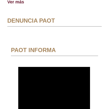
Ver más
DENUNCIA PAOT
PAOT INFORMA