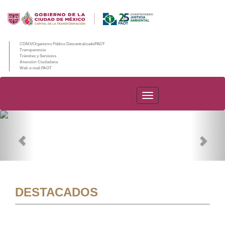
CDMX/Organismo Público Descentralizado/PAOT
Transparencia
Trámites y Servicios
Atención Ciudadana
Web e-mail PAOT
PAOT
Previous
Nex
DESTACADOS