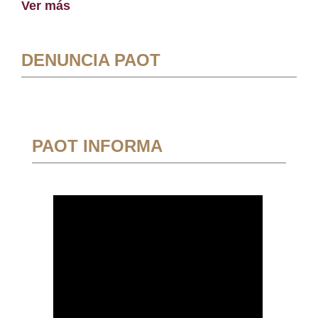
Ver más
DENUNCIA PAOT
PAOT INFORMA