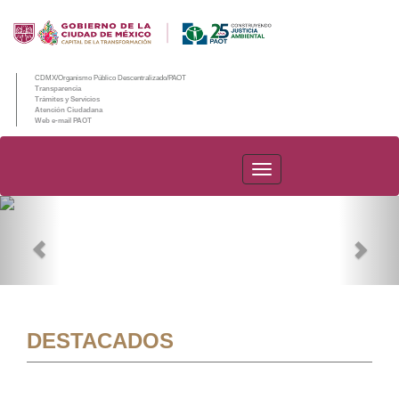
CDMX/Organismo Público Descentralizado/PAOT
Transparencia
Trámites y Servicios
Atención Ciudadana
Web e-mail PAOT
PAOT
Previous
Nex
DESTACADOS