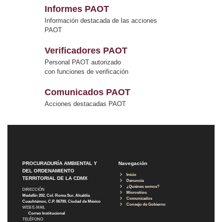
Informes PAOT
Información destacada de las acciones
PAOT
Verificadores PAOT
Personal PAOT autorizado
con funciones de verificación
Comunicados PAOT
Acciones destacadas PAOT
PROCURADURÍA AMBIENTAL Y
Navegación
DEL ORDENAMIENTO
Inicio
TERRITORIAL DE LA CDMX
Denuncia
¿Quiénes somos?
DIRECCIÓN
Micrositios
Medellín 202, Col. Roma Sur, Alcaldía
Comunicados
Cuauhtémoc, C.P. 06700, Ciudad de México
Consejo de Gobierno
WEB E-MAIL
Correo Institucional
TELÉFONO