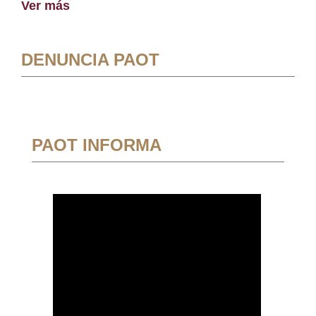
Ver más
DENUNCIA PAOT
PAOT INFORMA