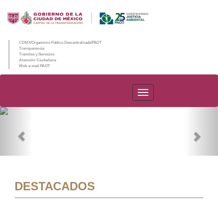
CDMX/Organismo Público Descentralizado/PAOT
Transparencia
Trámites y Servicios
Atención Ciudadana
Web e-mail PAOT
PAOT
Previous
Nex
DESTACADOS