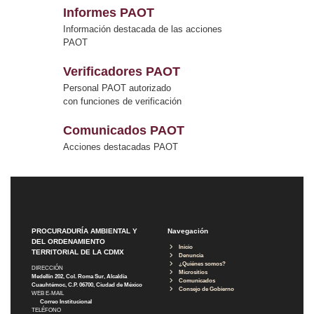
Informes PAOT
Información destacada de las acciones
PAOT
Verificadores PAOT
Personal PAOT autorizado
con funciones de verificación
Comunicados PAOT
Acciones destacadas PAOT
PROCURADURÍA AMBIENTAL Y
Navegación
DEL ORDENAMIENTO
Inicio
TERRITORIAL DE LA CDMX
Denuncia
¿Quiénes somos?
DIRECCIÓN
Micrositios
Medellín 202, Col. Roma Sur, Alcaldía
Comunicados
Cuauhtémoc, C.P. 06700, Ciudad de México
Consejo de Gobierno
WEB E-MAIL
Correo Institucional
TELÉFONO