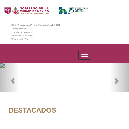
CDMX/Organismo Público Descentralizado/PAOT
Transparencia
Trámites y Servicios
Atención Ciudadana
Web e-mail PAOT
PAOT
Previous
Nex
DESTACADOS