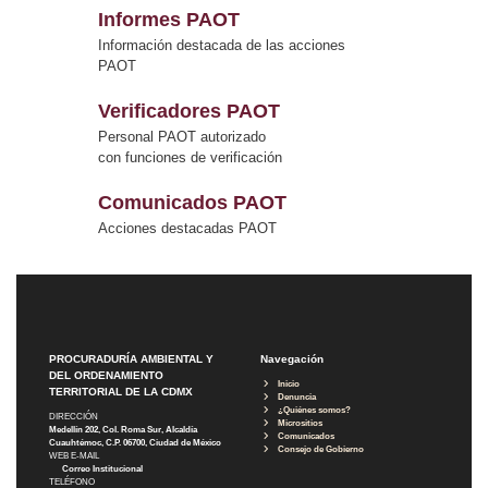
Informes PAOT
Información destacada de las acciones
PAOT
Verificadores PAOT
Personal PAOT autorizado
con funciones de verificación
Comunicados PAOT
Acciones destacadas PAOT
PROCURADURÍA AMBIENTAL Y
Navegación
DEL ORDENAMIENTO
Inicio
TERRITORIAL DE LA CDMX
Denuncia
¿Quiénes somos?
DIRECCIÓN
Micrositios
Medellín 202, Col. Roma Sur, Alcaldía
Comunicados
Cuauhtémoc, C.P. 06700, Ciudad de México
Consejo de Gobierno
WEB E-MAIL
Correo Institucional
TELÉFONO