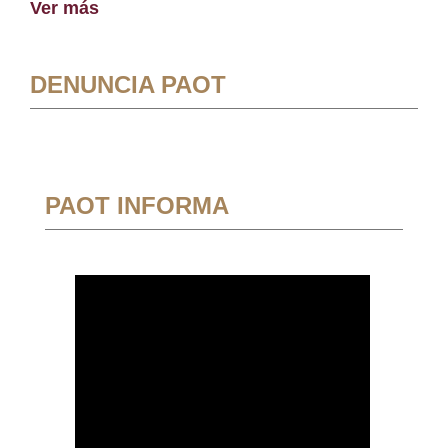
Ver más
DENUNCIA PAOT
PAOT INFORMA