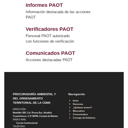
Informes PAOT
Información destacada de las acciones
PAOT
Verificadores PAOT
Personal PAOT autorizado
con funciones de verificación
Comunicados PAOT
Acciones destacadas PAOT
PROCURADURÍA AMBIENTAL Y
Navegación
DEL ORDENAMIENTO
Inicio
TERRITORIAL DE LA CDMX
Denuncia
¿Quiénes somos?
DIRECCIÓN
Micrositios
Medellín 202, Col. Roma Sur, Alcaldía
Comunicados
Cuauhtémoc, C.P. 06700, Ciudad de México
Consejo de Gobierno
WEB E-MAIL
Correo Institucional
TELÉFONO