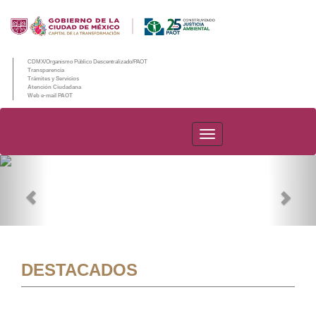
CDMX/Organismo Público Descentralizado/PAOT
Transparencia
Trámites y Servicios
Atención Ciudadana
Web e-mail PAOT
PAOT
Previous
Nex
DESTACADOS