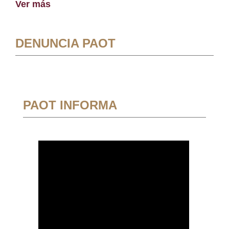
Ver más
DENUNCIA PAOT
PAOT INFORMA