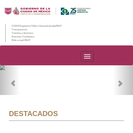
CDMX/Organismo Público Descentralizado/PAOT
Transparencia
Trámites y Servicios
Atención Ciudadana
Web e-mail PAOT
PAOT
Previous
Nex
DESTACADOS