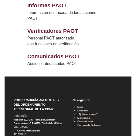
Informes PAOT
Información destacada de las acciones
PAOT
Verificadores PAOT
Personal PAOT autorizado
con funciones de verificación
Comunicados PAOT
Acciones destacadas PAOT
PROCURADURÍA AMBIENTAL Y
Navegación
DEL ORDENAMIENTO
Inicio
TERRITORIAL DE LA CDMX
Denuncia
¿Quiénes somos?
DIRECCIÓN
Micrositios
Medellín 202, Col. Roma Sur, Alcaldía
Comunicados
Cuauhtémoc, C.P. 06700, Ciudad de México
Consejo de Gobierno
WEB E-MAIL
Correo Institucional
TELÉFONO