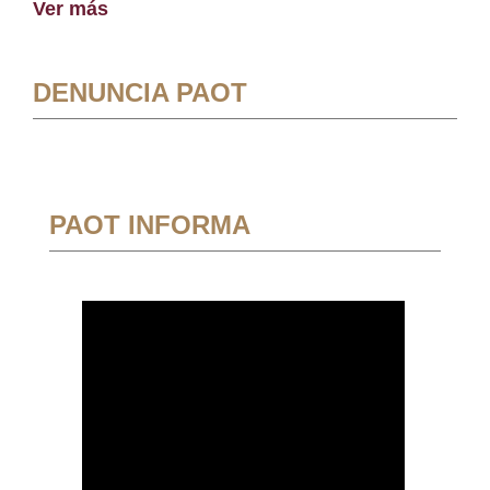
Ver más
DENUNCIA PAOT
PAOT INFORMA