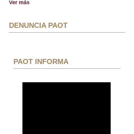
Ver más
DENUNCIA PAOT
PAOT INFORMA