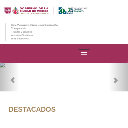
CDMX/Organismo Público Descentralizado/PAOT
Transparencia
Trámites y Servicios
Atención Ciudadana
Web e-mail PAOT
PAOT
Previous
Nex
DESTACADOS