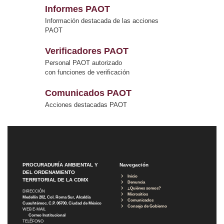
Informes PAOT
Información destacada de las acciones
PAOT
Verificadores PAOT
Personal PAOT autorizado
con funciones de verificación
Comunicados PAOT
Acciones destacadas PAOT
PROCURADURÍA AMBIENTAL Y
Navegación
DEL ORDENAMIENTO
Inicio
TERRITORIAL DE LA CDMX
Denuncia
¿Quiénes somos?
DIRECCIÓN
Micrositios
Medellín 202, Col. Roma Sur, Alcaldía
Comunicados
Cuauhtémoc, C.P. 06700, Ciudad de México
Consejo de Gobierno
WEB E-MAIL
Correo Institucional
TELÉFONO