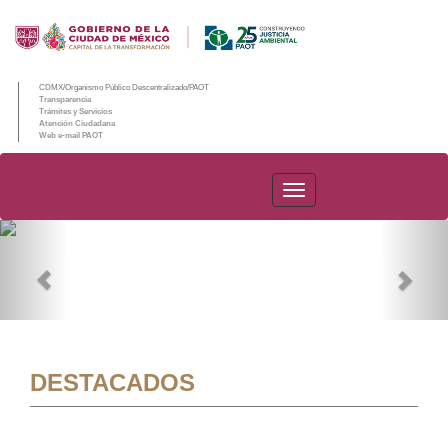
CDMX/Organismo Público Descentralizado/PAOT
Transparencia
Trámites y Servicios
Atención Ciudadana
Web e-mail PAOT
PAOT
Previous
Nex
DESTACADOS