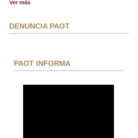
Ver más
DENUNCIA PAOT
PAOT INFORMA