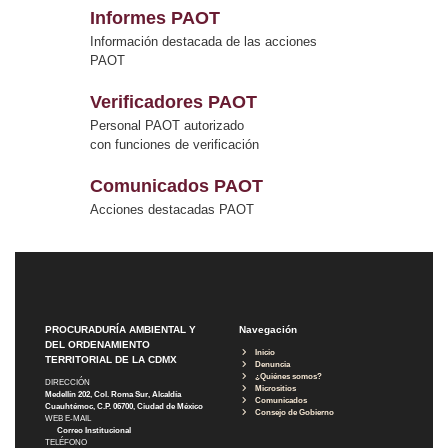
Informes PAOT
Información destacada de las acciones
PAOT
Verificadores PAOT
Personal PAOT autorizado
con funciones de verificación
Comunicados PAOT
Acciones destacadas PAOT
PROCURADURÍA AMBIENTAL Y
Navegación
DEL ORDENAMIENTO
Inicio
TERRITORIAL DE LA CDMX
Denuncia
¿Quiénes somos?
DIRECCIÓN
Micrositios
Medellín 202, Col. Roma Sur, Alcaldía
Comunicados
Cuauhtémoc, C.P. 06700, Ciudad de México
Consejo de Gobierno
WEB E-MAIL
Correo Institucional
TELÉFONO