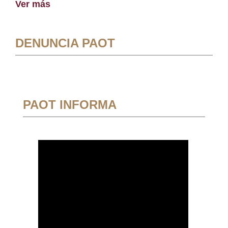
Ver más
DENUNCIA PAOT
PAOT INFORMA