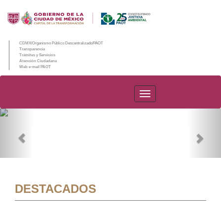
CDMX/Organismo Público Descentralizado/PAOT
Transparencia
Trámites y Servicios
Atención Ciudadana
Web e-mail PAOT
PAOT
Previous
Nex
DESTACADOS