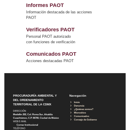
Informes PAOT
Información destacada de las acciones
PAOT
Verificadores PAOT
Personal PAOT autorizado
con funciones de verificación
Comunicados PAOT
Acciones destacadas PAOT
PROCURADURÍA AMBIENTAL Y
Navegación
DEL ORDENAMIENTO
Inicio
TERRITORIAL DE LA CDMX
Denuncia
¿Quiénes somos?
DIRECCIÓN
Micrositios
Medellín 202, Col. Roma Sur, Alcaldía
Comunicados
Cuauhtémoc, C.P. 06700, Ciudad de México
Consejo de Gobierno
WEB E-MAIL
Correo Institucional
TELÉFONO