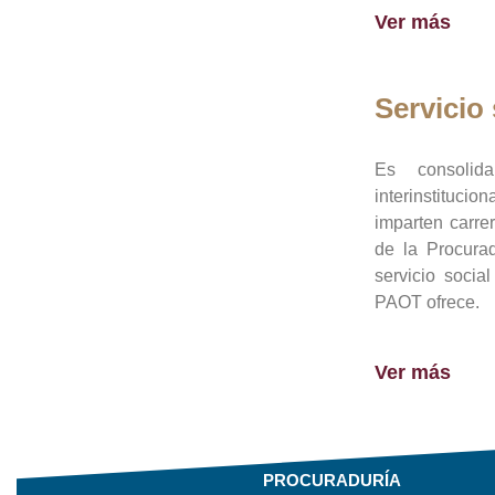
Ver más
Servicio 
Es consolid
interinstituci
imparten carre
de la Procura
servicio socia
PAOT ofrece.
Ver más
PROCURADURÍA