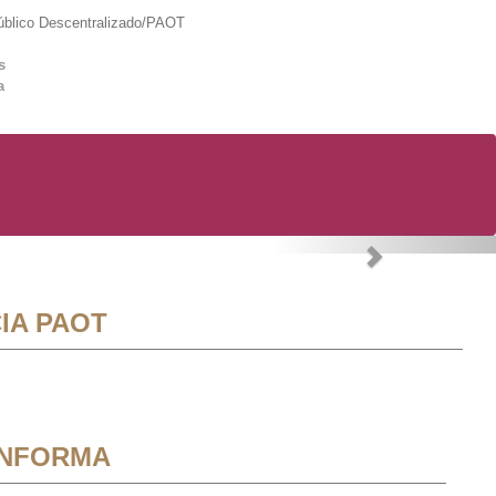
lico Descentralizado/PAOT
s
a
Next
IA PAOT
INFORMA