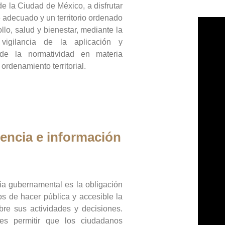
de la Ciudad de México, a disfrutar
 adecuado y un territorio ordenado
llo, salud y bienestar, mediante la
vigilancia de la aplicación y
 de la normatividad en materia
 ordenamiento territorial.
encia e información
ia gubernamental es la obligación
os de hacer pública y accesible la
bre sus actividades y decisiones.
es permitir que los ciudadanos