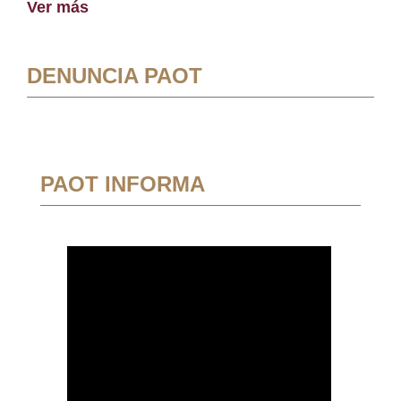
Ver más
DENUNCIA PAOT
PAOT INFORMA