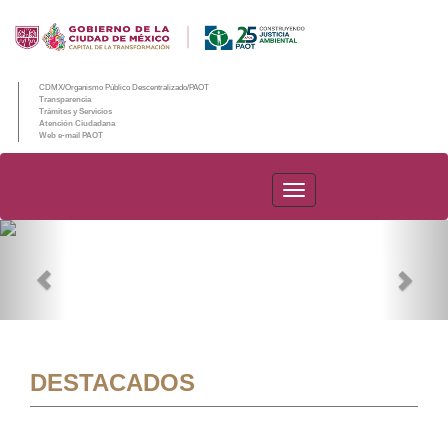
CDMX/Organismo Público Descentralizado/PAOT
Transparencia
Trámites y Servicios
Atención Ciudadana
Web e-mail PAOT
PAOT
Previous
Nex
DESTACADOS