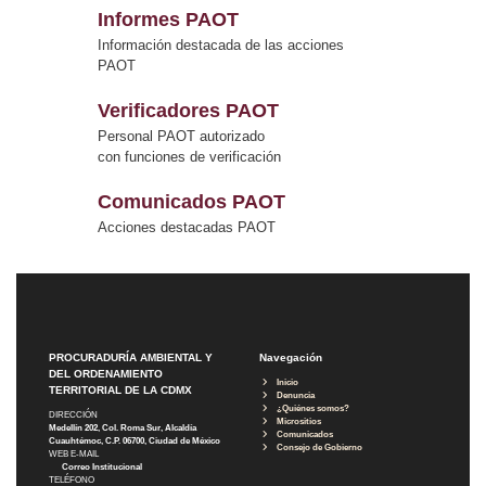
Informes PAOT
Información destacada de las acciones
PAOT
Verificadores PAOT
Personal PAOT autorizado
con funciones de verificación
Comunicados PAOT
Acciones destacadas PAOT
PROCURADURÍA AMBIENTAL Y
Navegación
DEL ORDENAMIENTO
Inicio
TERRITORIAL DE LA CDMX
Denuncia
¿Quiénes somos?
DIRECCIÓN
Micrositios
Medellín 202, Col. Roma Sur, Alcaldía
Comunicados
Cuauhtémoc, C.P. 06700, Ciudad de México
Consejo de Gobierno
WEB E-MAIL
Correo Institucional
TELÉFONO