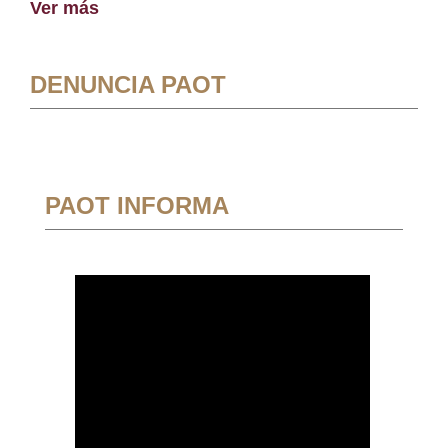
Ver más
DENUNCIA PAOT
PAOT INFORMA