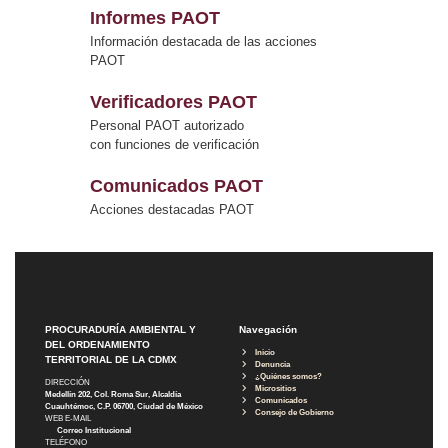
Informes PAOT
Información destacada de las acciones
PAOT
Verificadores PAOT
Personal PAOT autorizado
con funciones de verificación
Comunicados PAOT
Acciones destacadas PAOT
PROCURADURÍA AMBIENTAL Y
Navegación
DEL ORDENAMIENTO
Inicio
TERRITORIAL DE LA CDMX
Denuncia
¿Quiénes somos?
DIRECCIÓN
Micrositios
Medellín 202, Col. Roma Sur, Alcaldía
Comunicados
Cuauhtémoc, C.P. 06700, Ciudad de México
Consejo de Gobierno
WEB E-MAIL
Correo Institucional
TELÉFONO