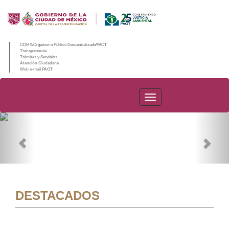
CDMX/Organismo Público Descentralizado/PAOT
Transparencia
Trámites y Servicios
Atención Ciudadana
Web e-mail PAOT
PAOT
Previous
Nex
DESTACADOS