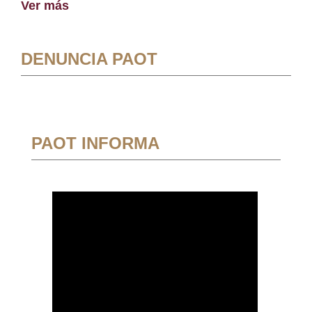
Ver más
DENUNCIA PAOT
PAOT INFORMA