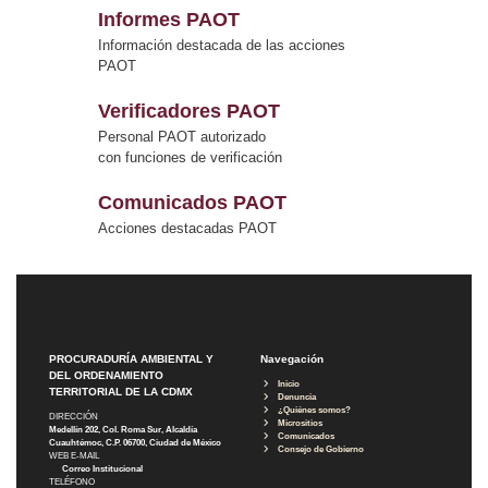
Informes PAOT
Información destacada de las acciones
PAOT
Verificadores PAOT
Personal PAOT autorizado
con funciones de verificación
Comunicados PAOT
Acciones destacadas PAOT
PROCURADURÍA AMBIENTAL Y
Navegación
DEL ORDENAMIENTO
Inicio
TERRITORIAL DE LA CDMX
Denuncia
¿Quiénes somos?
DIRECCIÓN
Micrositios
Medellín 202, Col. Roma Sur, Alcaldía
Comunicados
Cuauhtémoc, C.P. 06700, Ciudad de México
Consejo de Gobierno
WEB E-MAIL
Correo Institucional
TELÉFONO