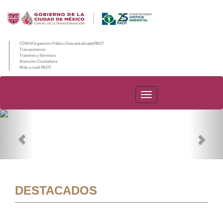
CDMX/Organismo Público Descentralizado/PAOT
Transparencia
Trámites y Servicios
Atención Ciudadana
Web e-mail PAOT
PAOT
Previous
Nex
DESTACADOS