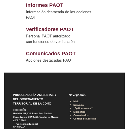
Informes PAOT
Información destacada de las acciones
PAOT
Verificadores PAOT
Personal PAOT autorizado
con funciones de verificación
Comunicados PAOT
Acciones destacadas PAOT
PROCURADURÍA AMBIENTAL Y
Navegación
DEL ORDENAMIENTO
Inicio
TERRITORIAL DE LA CDMX
Denuncia
¿Quiénes somos?
DIRECCIÓN
Micrositios
Medellín 202, Col. Roma Sur, Alcaldía
Comunicados
Cuauhtémoc, C.P. 06700, Ciudad de México
Consejo de Gobierno
WEB E-MAIL
Correo Institucional
TELÉFONO