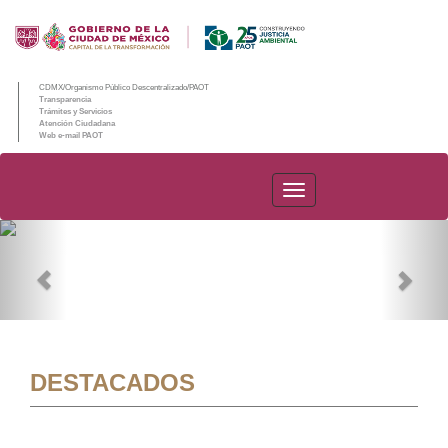
CDMX/Organismo Público Descentralizado/PAOT
Transparencia
Trámites y Servicios
Atención Ciudadana
Web e-mail PAOT
PAOT
Previous
Nex
DESTACADOS