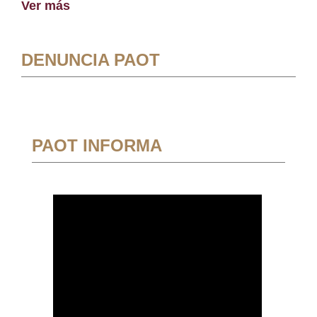
Ver más
DENUNCIA PAOT
PAOT INFORMA