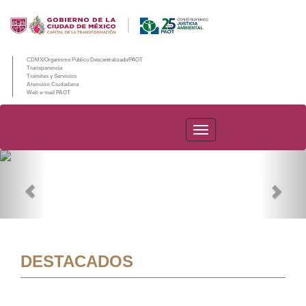
CDMX/Organismo Público Descentralizado/PAOT
Transparencia
Trámites y Servicios
Atención Ciudadana
Web e-mail PAOT
PAOT
Previous
Nex
DESTACADOS