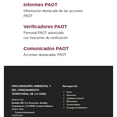
Informes PAOT
Información destacada de las acciones
PAOT
Verificadores PAOT
Personal PAOT autorizado
con funciones de verificación
Comunicados PAOT
Acciones destacadas PAOT
PROCURADURÍA AMBIENTAL Y
Navegación
DEL ORDENAMIENTO
Inicio
TERRITORIAL DE LA CDMX
Denuncia
¿Quiénes somos?
DIRECCIÓN
Micrositios
Medellín 202, Col. Roma Sur, Alcaldía
Comunicados
Cuauhtémoc, C.P. 06700, Ciudad de México
Consejo de Gobierno
WEB E-MAIL
Correo Institucional
TELÉFONO