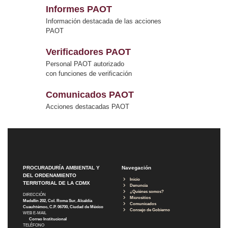
Informes PAOT
Información destacada de las acciones
PAOT
Verificadores PAOT
Personal PAOT autorizado
con funciones de verificación
Comunicados PAOT
Acciones destacadas PAOT
PROCURADURÍA AMBIENTAL Y
Navegación
DEL ORDENAMIENTO
Inicio
TERRITORIAL DE LA CDMX
Denuncia
¿Quiénes somos?
DIRECCIÓN
Micrositios
Medellín 202, Col. Roma Sur, Alcaldía
Comunicados
Cuauhtémoc, C.P. 06700, Ciudad de México
Consejo de Gobierno
WEB E-MAIL
Correo Institucional
TELÉFONO