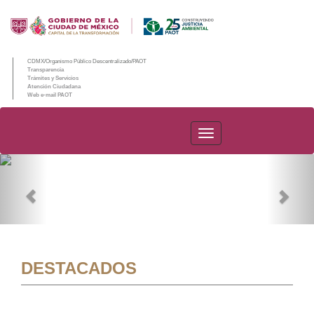
CDMX/Organismo Público Descentralizado/PAOT
Transparencia
Trámites y Servicios
Atención Ciudadana
Web e-mail PAOT
PAOT
Previous
Nex
DESTACADOS