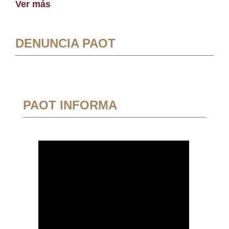
Ver más
DENUNCIA PAOT
PAOT INFORMA