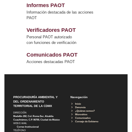
Informes PAOT
Información destacada de las acciones
PAOT
Verificadores PAOT
Personal PAOT autorizado
con funciones de verificación
Comunicados PAOT
Acciones destacadas PAOT
PROCURADURÍA AMBIENTAL Y
Navegación
DEL ORDENAMIENTO
Inicio
TERRITORIAL DE LA CDMX
Denuncia
¿Quiénes somos?
DIRECCIÓN
Micrositios
Medellín 202, Col. Roma Sur, Alcaldía
Comunicados
Cuauhtémoc, C.P. 06700, Ciudad de México
Consejo de Gobierno
WEB E-MAIL
Correo Institucional
TELÉFONO