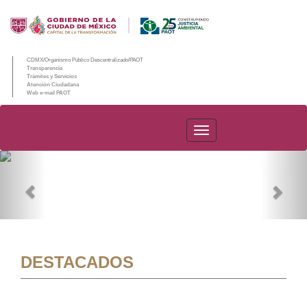
CDMX/Organismo Público Descentralizado/PAOT
Transparencia
Trámites y Servicios
Atención Ciudadana
Web e-mail PAOT
PAOT
Previous
Nex
DESTACADOS