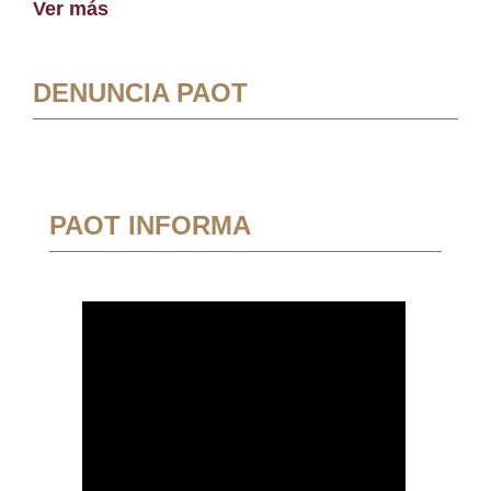
Ver más
DENUNCIA PAOT
PAOT INFORMA