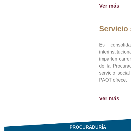
Ver más
Servicio 
Es consolid
interinstituci
imparten carre
de la Procura
servicio socia
PAOT ofrece.
Ver más
PROCURADURÍA