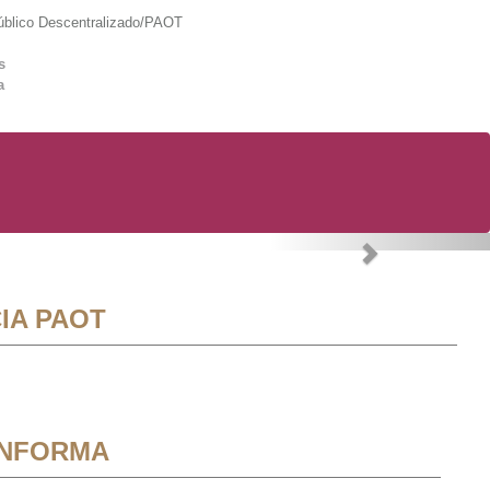
lico Descentralizado/PAOT
s
a
Next
IA PAOT
INFORMA