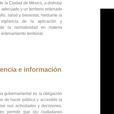
de la Ciudad de México, a disfrutar
 adecuado y un territorio ordenado
llo, salud y bienestar, mediante la
vigilancia de la aplicación y
 de la normatividad en materia
 ordenamiento territorial.
encia e información
ia gubernamental es la obligación
os de hacer pública y accesible la
bre sus actividades y decisiones.
es permitir que los ciudadanos