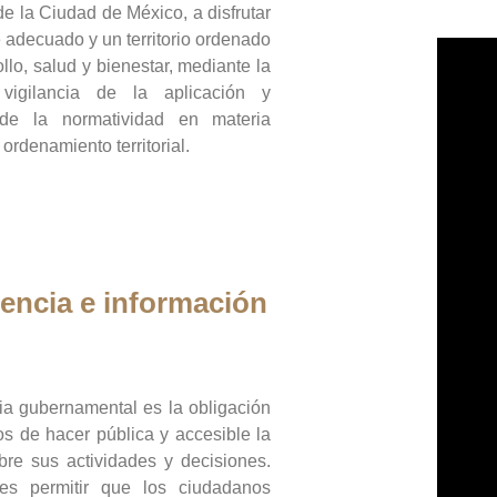
de la Ciudad de México, a disfrutar
 adecuado y un territorio ordenado
llo, salud y bienestar, mediante la
vigilancia de la aplicación y
 de la normatividad en materia
 ordenamiento territorial.
encia e información
ia gubernamental es la obligación
os de hacer pública y accesible la
bre sus actividades y decisiones.
es permitir que los ciudadanos