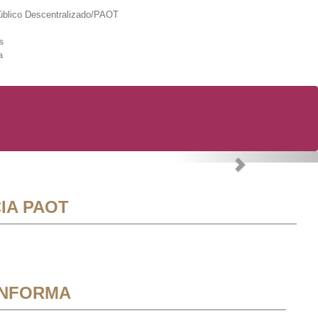
lico Descentralizado/PAOT
s
a
Next
IA PAOT
INFORMA