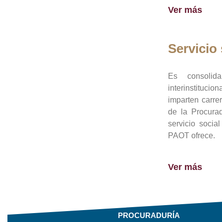
Ver más
Servicio 
Es consolid
interinstituci
imparten carre
de la Procura
servicio socia
PAOT ofrece.
Ver más
PROCURADURÍA