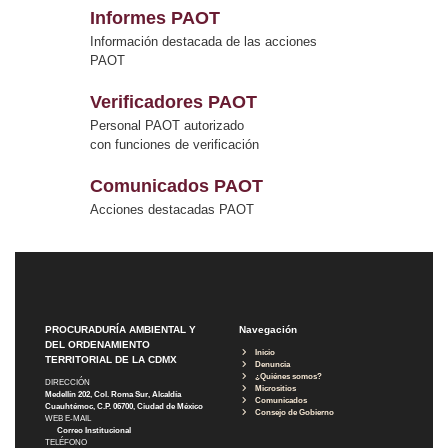
Informes PAOT
Información destacada de las acciones
PAOT
Verificadores PAOT
Personal PAOT autorizado
con funciones de verificación
Comunicados PAOT
Acciones destacadas PAOT
PROCURADURÍA AMBIENTAL Y
Navegación
DEL ORDENAMIENTO
Inicio
TERRITORIAL DE LA CDMX
Denuncia
¿Quiénes somos?
DIRECCIÓN
Micrositios
Medellín 202, Col. Roma Sur, Alcaldía
Comunicados
Cuauhtémoc, C.P. 06700, Ciudad de México
Consejo de Gobierno
WEB E-MAIL
Correo Institucional
TELÉFONO