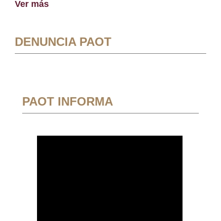
Ver más
DENUNCIA PAOT
PAOT INFORMA