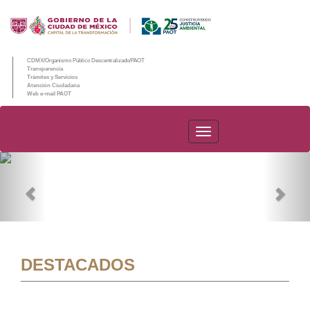
CDMX/Organismo Público Descentralizado/PAOT
Transparencia
Trámites y Servicios
Atención Ciudadana
Web e-mail PAOT
PAOT
Previous
Nex
DESTACADOS