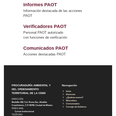
Informes PAOT
Información destacada de las acciones
PAOT
Verificadores PAOT
Personal PAOT autorizado
con funciones de verificación
Comunicados PAOT
Acciones destacadas PAOT
PROCURADURÍA AMBIENTAL Y
Navegación
DEL ORDENAMIENTO
Inicio
TERRITORIAL DE LA CDMX
Denuncia
¿Quiénes somos?
DIRECCIÓN
Micrositios
Medellín 202, Col. Roma Sur, Alcaldía
Comunicados
Cuauhtémoc, C.P. 06700, Ciudad de México
Consejo de Gobierno
WEB E-MAIL
Correo Institucional
TELÉFONO