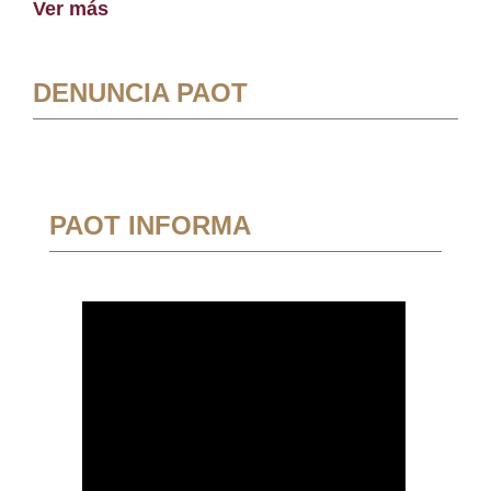
Ver más
DENUNCIA PAOT
PAOT INFORMA