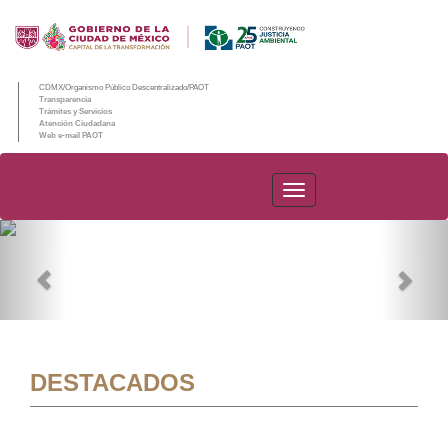
CDMX/Organismo Público Descentralizado/PAOT
Transparencia
Trámites y Servicios
Atención Ciudadana
Web e-mail PAOT
PAOT
Previous
Nex
DESTACADOS