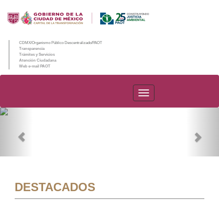
CDMX/Organismo Público Descentralizado/PAOT
Transparencia
Trámites y Servicios
Atención Ciudadana
Web e-mail PAOT
PAOT
Previous
Nex
DESTACADOS