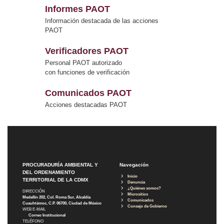
Informes PAOT
Información destacada de las acciones
PAOT
Verificadores PAOT
Personal PAOT autorizado
con funciones de verificación
Comunicados PAOT
Acciones destacadas PAOT
PROCURADURÍA AMBIENTAL Y
Navegación
DEL ORDENAMIENTO
Inicio
TERRITORIAL DE LA CDMX
Denuncia
¿Quiénes somos?
DIRECCIÓN
Micrositios
Medellín 202, Col. Roma Sur, Alcaldía
Comunicados
Cuauhtémoc, C.P. 06700, Ciudad de México
Consejo de Gobierno
WEB E-MAIL
Correo Institucional
TELÉFONO