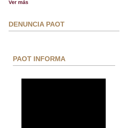
Ver más
DENUNCIA PAOT
PAOT INFORMA