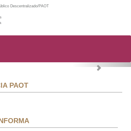
lico Descentralizado/PAOT
s
a
Next
IA PAOT
INFORMA