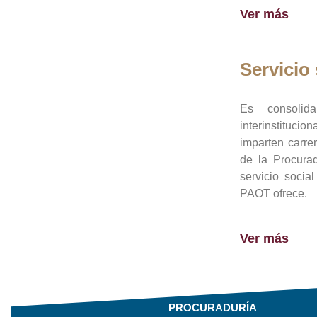
Ver más
Servicio 
Es consolid
interinstituci
imparten carre
de la Procura
servicio socia
PAOT ofrece.
Ver más
PROCURADURÍA