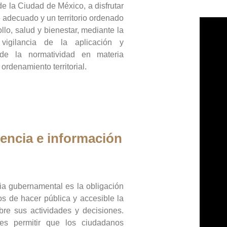
de la Ciudad de México, a disfrutar
 adecuado y un territorio ordenado
llo, salud y bienestar, mediante la
vigilancia de la aplicación y
 de la normatividad en materia
 ordenamiento territorial.
encia e información
ia gubernamental es la obligación
os de hacer pública y accesible la
bre sus actividades y decisiones.
es permitir que los ciudadanos