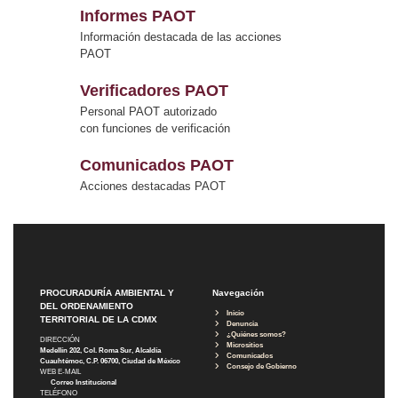
Informes PAOT
Información destacada de las acciones
PAOT
Verificadores PAOT
Personal PAOT autorizado
con funciones de verificación
Comunicados PAOT
Acciones destacadas PAOT
PROCURADURÍA AMBIENTAL Y
Navegación
DEL ORDENAMIENTO
Inicio
TERRITORIAL DE LA CDMX
Denuncia
¿Quiénes somos?
DIRECCIÓN
Micrositios
Medellín 202, Col. Roma Sur, Alcaldía
Comunicados
Cuauhtémoc, C.P. 06700, Ciudad de México
Consejo de Gobierno
WEB E-MAIL
Correo Institucional
TELÉFONO