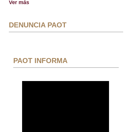
Ver más
DENUNCIA PAOT
PAOT INFORMA