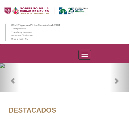
CDMX/Organismo Público Descentralizado/PAOT
Transparencia
Trámites y Servicios
Atención Ciudadana
Web e-mail PAOT
PAOT
Previous
Nex
DESTACADOS