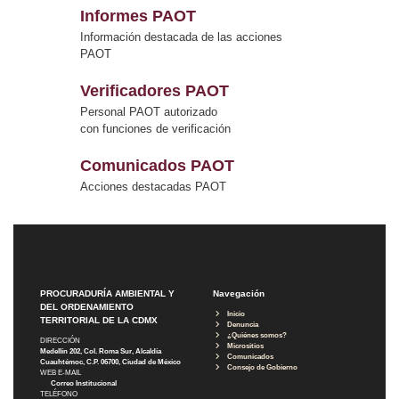
Informes PAOT
Información destacada de las acciones
PAOT
Verificadores PAOT
Personal PAOT autorizado
con funciones de verificación
Comunicados PAOT
Acciones destacadas PAOT
PROCURADURÍA AMBIENTAL Y
Navegación
DEL ORDENAMIENTO
Inicio
TERRITORIAL DE LA CDMX
Denuncia
¿Quiénes somos?
DIRECCIÓN
Micrositios
Medellín 202, Col. Roma Sur, Alcaldía
Comunicados
Cuauhtémoc, C.P. 06700, Ciudad de México
Consejo de Gobierno
WEB E-MAIL
Correo Institucional
TELÉFONO