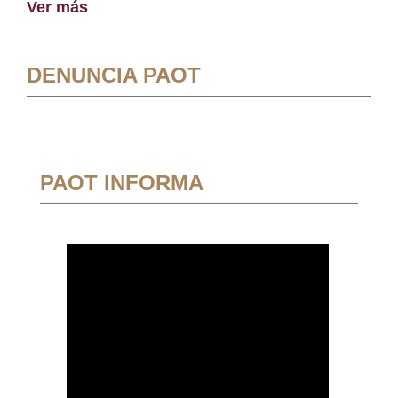
Ver más
DENUNCIA PAOT
PAOT INFORMA