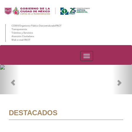
CDMX/Organismo Público Descentralizado/PAOT
Transparencia
Trámites y Servicios
Atención Ciudadana
Web e-mail PAOT
PAOT
Previous
Nex
DESTACADOS