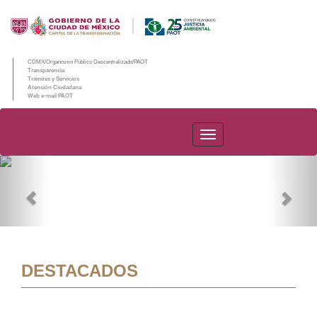
CDMX/Organismo Público Descentralizado/PAOT
Transparencia
Trámites y Servicios
Atención Ciudadana
Web e-mail PAOT
PAOT
Previous
Nex
DESTACADOS