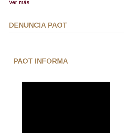
Ver más
DENUNCIA PAOT
PAOT INFORMA