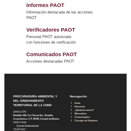
Informes PAOT
Información destacada de las acciones
PAOT
Verificadores PAOT
Personal PAOT autorizado
con funciones de verificación
Comunicados PAOT
Acciones destacadas PAOT
PROCURADURÍA AMBIENTAL Y
Navegación
DEL ORDENAMIENTO
Inicio
TERRITORIAL DE LA CDMX
Denuncia
¿Quiénes somos?
DIRECCIÓN
Micrositios
Medellín 202, Col. Roma Sur, Alcaldía
Comunicados
Cuauhtémoc, C.P. 06700, Ciudad de México
Consejo de Gobierno
WEB E-MAIL
Correo Institucional
TELÉFONO