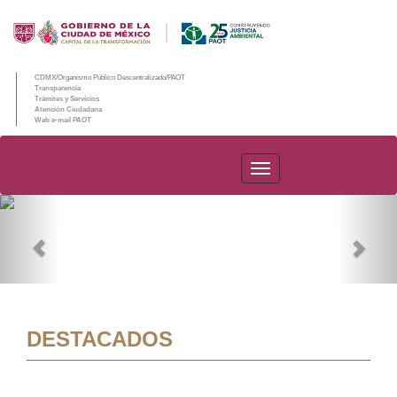
CDMX/Organismo Público Descentralizado/PAOT
Transparencia
Trámites y Servicios
Atención Ciudadana
Web e-mail PAOT
PAOT
Previous
Nex
DESTACADOS