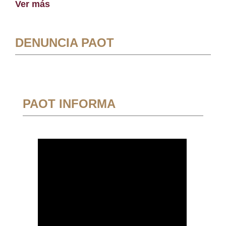
Ver más
DENUNCIA PAOT
PAOT INFORMA