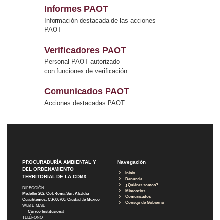
Informes PAOT
Información destacada de las acciones
PAOT
Verificadores PAOT
Personal PAOT autorizado
con funciones de verificación
Comunicados PAOT
Acciones destacadas PAOT
PROCURADURÍA AMBIENTAL Y
Navegación
DEL ORDENAMIENTO
Inicio
TERRITORIAL DE LA CDMX
Denuncia
¿Quiénes somos?
DIRECCIÓN
Micrositios
Medellín 202, Col. Roma Sur, Alcaldía
Comunicados
Cuauhtémoc, C.P. 06700, Ciudad de México
Consejo de Gobierno
WEB E-MAIL
Correo Institucional
TELÉFONO