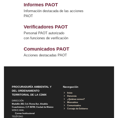
Informes PAOT
Información destacada de las acciones
PAOT
Verificadores PAOT
Personal PAOT autorizado
con funciones de verificación
Comunicados PAOT
Acciones destacadas PAOT
PROCURADURÍA AMBIENTAL Y
Navegación
DEL ORDENAMIENTO
Inicio
TERRITORIAL DE LA CDMX
Denuncia
¿Quiénes somos?
DIRECCIÓN
Micrositios
Medellín 202, Col. Roma Sur, Alcaldía
Comunicados
Cuauhtémoc, C.P. 06700, Ciudad de México
Consejo de Gobierno
WEB E-MAIL
Correo Institucional
TELÉFONO