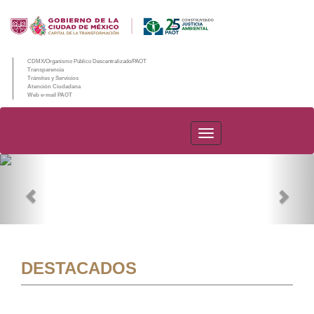
CDMX/Organismo Público Descentralizado/PAOT
Transparencia
Trámites y Servicios
Atención Ciudadana
Web e-mail PAOT
PAOT
Previous
Nex
DESTACADOS