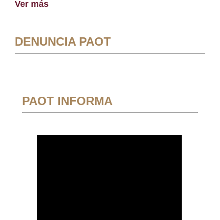
Ver más
DENUNCIA PAOT
PAOT INFORMA