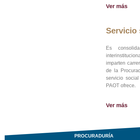
Ver más
Servicio 
Es consolid
interinstituci
imparten carre
de la Procura
servicio socia
PAOT ofrece.
Ver más
PROCURADURÍA