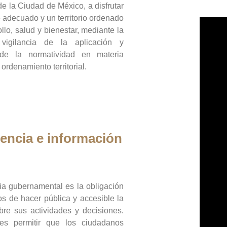
de la Ciudad de México, a disfrutar
 adecuado y un territorio ordenado
llo, salud y bienestar, mediante la
vigilancia de la aplicación y
 de la normatividad en materia
 ordenamiento territorial.
encia e información
ia gubernamental es la obligación
os de hacer pública y accesible la
bre sus actividades y decisiones.
es permitir que los ciudadanos