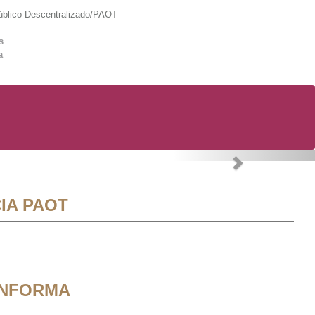
lico Descentralizado/PAOT
s
a
Next
IA PAOT
INFORMA