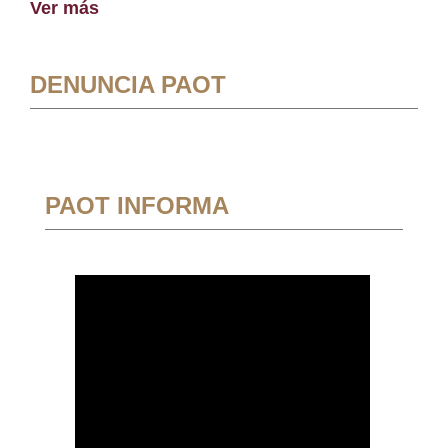
Ver más
DENUNCIA PAOT
PAOT INFORMA