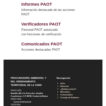
Informes PAOT
Información destacada de las acciones
PAOT
Verificadores PAOT
Personal PAOT autorizado
con funciones de verificación
Comunicados PAOT
Acciones destacadas PAOT
PROCURADURÍA AMBIENTAL Y
Navegación
DEL ORDENAMIENTO
Inicio
TERRITORIAL DE LA CDMX
Denuncia
¿Quiénes somos?
DIRECCIÓN
Micrositios
Medellín 202, Col. Roma Sur, Alcaldía
Comunicados
Cuauhtémoc, C.P. 06700, Ciudad de México
Consejo de Gobierno
WEB E-MAIL
Correo Institucional
TELÉFONO