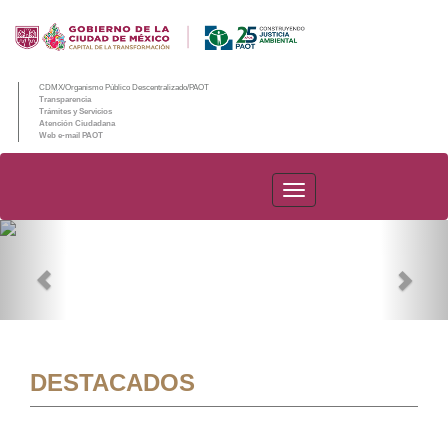
CDMX/Organismo Público Descentralizado/PAOT
Transparencia
Trámites y Servicios
Atención Ciudadana
Web e-mail PAOT
PAOT
Previous
Nex
DESTACADOS