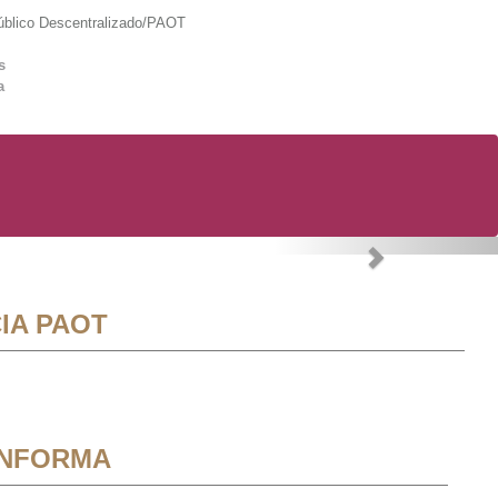
lico Descentralizado/PAOT
s
a
Next
IA PAOT
INFORMA