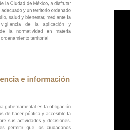
de la Ciudad de México, a disfrutar
 adecuado y un territorio ordenado
llo, salud y bienestar, mediante la
vigilancia de la aplicación y
 de la normatividad en materia
 ordenamiento territorial.
encia e información
ia gubernamental es la obligación
os de hacer pública y accesible la
bre sus actividades y decisiones.
es permitir que los ciudadanos