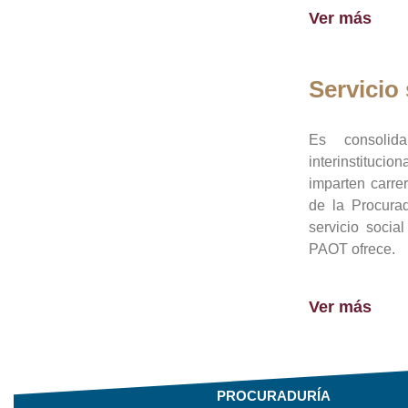
Ver más
Servicio 
Es consolid
interinstituci
imparten carre
de la Procura
servicio socia
PAOT ofrece.
Ver más
PROCURADURÍA