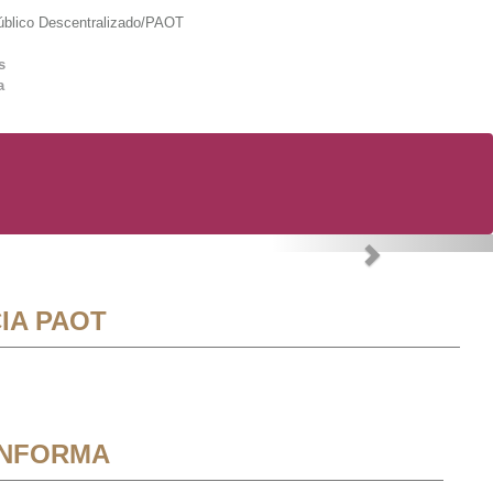
lico Descentralizado/PAOT
s
a
Next
IA PAOT
INFORMA