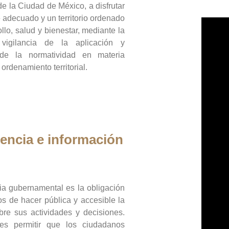
de la Ciudad de México, a disfrutar
 adecuado y un territorio ordenado
llo, salud y bienestar, mediante la
vigilancia de la aplicación y
 de la normatividad en materia
 ordenamiento territorial.
encia e información
ia gubernamental es la obligación
os de hacer pública y accesible la
bre sus actividades y decisiones.
es permitir que los ciudadanos