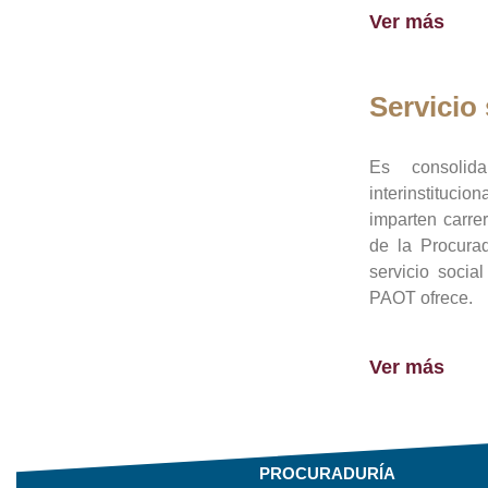
Ver más
Servicio 
Es consolid
interinstituci
imparten carre
de la Procura
servicio socia
PAOT ofrece.
Ver más
PROCURADURÍA