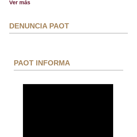
Ver más
DENUNCIA PAOT
PAOT INFORMA