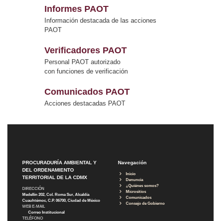
Informes PAOT
Información destacada de las acciones
PAOT
Verificadores PAOT
Personal PAOT autorizado
con funciones de verificación
Comunicados PAOT
Acciones destacadas PAOT
PROCURADURÍA AMBIENTAL Y
Navegación
DEL ORDENAMIENTO
Inicio
TERRITORIAL DE LA CDMX
Denuncia
¿Quiénes somos?
DIRECCIÓN
Micrositios
Medellín 202, Col. Roma Sur, Alcaldía
Comunicados
Cuauhtémoc, C.P. 06700, Ciudad de México
Consejo de Gobierno
WEB E-MAIL
Correo Institucional
TELÉFONO