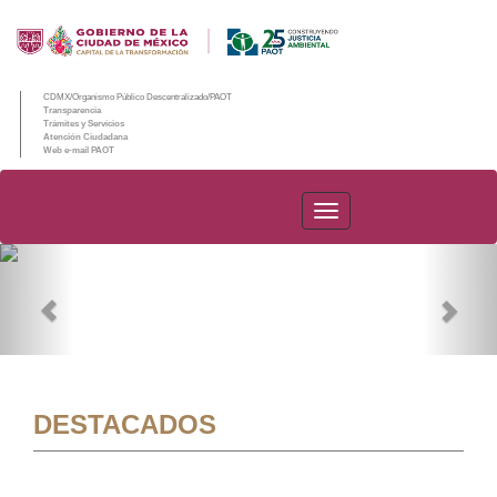
CDMX/Organismo Público Descentralizado/PAOT
Transparencia
Trámites y Servicios
Atención Ciudadana
Web e-mail PAOT
PAOT
Previous
Nex
DESTACADOS