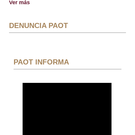
Ver más
DENUNCIA PAOT
PAOT INFORMA