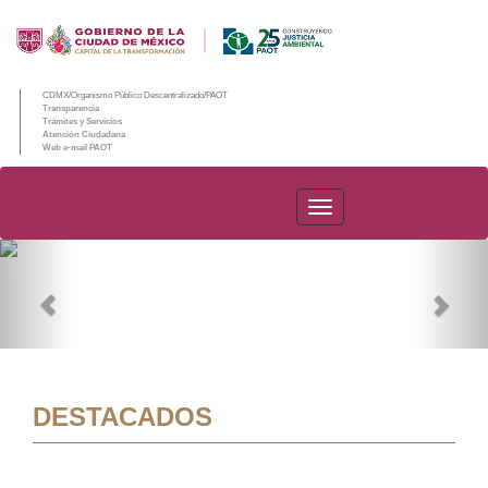
CDMX/Organismo Público Descentralizado/PAOT
Transparencia
Trámites y Servicios
Atención Ciudadana
Web e-mail PAOT
PAOT
Previous
Nex
DESTACADOS