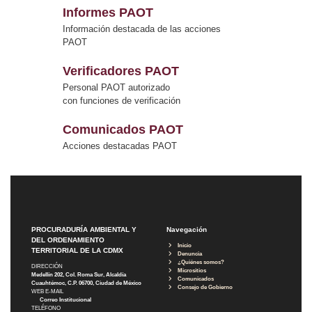
Informes PAOT
Información destacada de las acciones
PAOT
Verificadores PAOT
Personal PAOT autorizado
con funciones de verificación
Comunicados PAOT
Acciones destacadas PAOT
PROCURADURÍA AMBIENTAL Y
Navegación
DEL ORDENAMIENTO
Inicio
TERRITORIAL DE LA CDMX
Denuncia
¿Quiénes somos?
DIRECCIÓN
Micrositios
Medellín 202, Col. Roma Sur, Alcaldía
Comunicados
Cuauhtémoc, C.P. 06700, Ciudad de México
Consejo de Gobierno
WEB E-MAIL
Correo Institucional
TELÉFONO