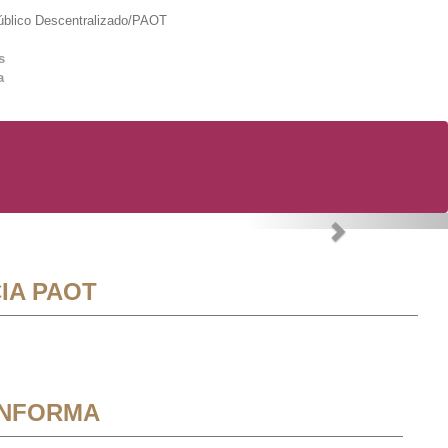
lico Descentralizado/PAOT
s
a
Next
IA PAOT
INFORMA