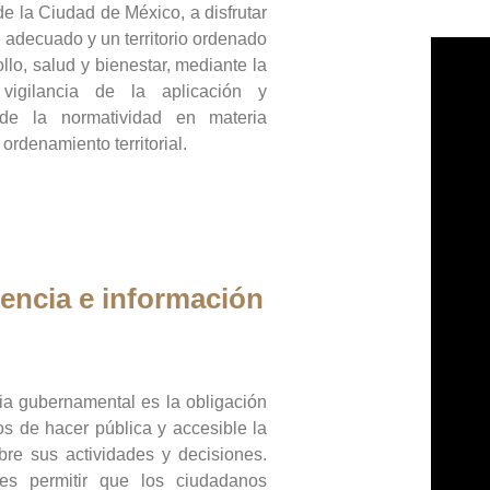
de la Ciudad de México, a disfrutar
 adecuado y un territorio ordenado
llo, salud y bienestar, mediante la
vigilancia de la aplicación y
 de la normatividad en materia
 ordenamiento territorial.
encia e información
ia gubernamental es la obligación
os de hacer pública y accesible la
bre sus actividades y decisiones.
es permitir que los ciudadanos