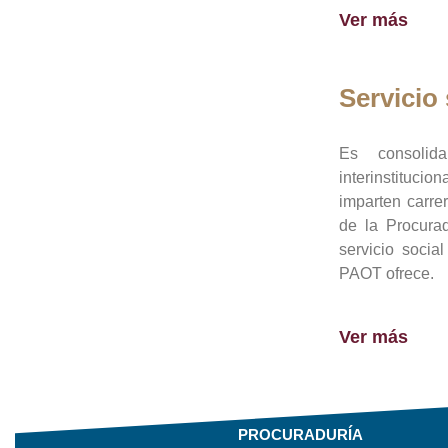
Ver más
Servicio 
Es consolid
interinstituci
imparten carre
de la Procura
servicio socia
PAOT ofrece.
Ver más
PROCURADURÍA